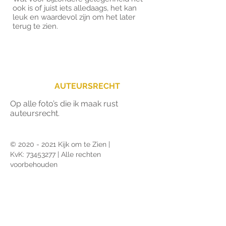
ook is of juist iets alledaags, het kan
leuk en waardevol zijn om het later
terug te zien.
AUTEURSRECHT
Op alle foto’s die ik maak rust
auteursrecht.
©
2020 - 2021
Kijk om te Zien |
KvK:
73453277
| Alle rechten
voorbehouden
OPDRACHTGEVERS
​Provincie Utrecht | Landhuis in de
Stad | De Moestuin |