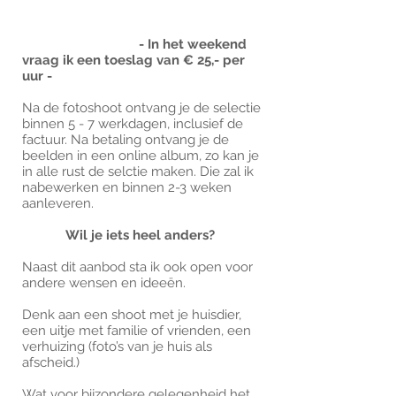
- In het weekend
vraag ik een toeslag van
€ 25,- per
uur -
Na de fotoshoot ontvang je de selectie
binnen 5 - 7 werkdagen, inclusief de
factuur. Na betaling ontvang je de
beelden in een online album, zo kan je
in alle rust de selctie maken. Die zal ik
nabewerken en binnen 2-3 weken
aanleveren.
Wil je iets heel anders?
Naast dit aanbod sta ik ook open voor
andere wensen en ideeën.
Denk aan een shoot met je huisdier,
een uitje met familie of vrienden, een
verhuizing (foto’s van je huis als
afscheid.)
Wat voor bijzondere gelegenheid het