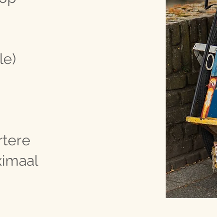
le)
rtere
ximaal