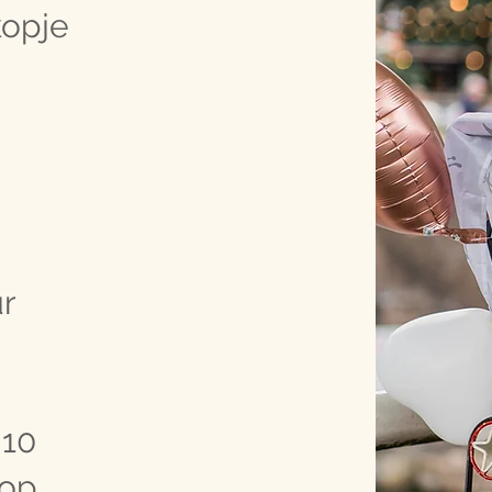
kopje
r
 10
 op