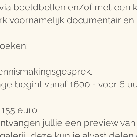
via beeldbellen en/of met een 
werk voornamelijk documentair en
boeken:
 kennismakingsgesprek.
ge begint vanaf 1600,- voor 6 uu
t 155 euro
ntvangen jullie een preview van
 galerij, deze kun je alvast delen