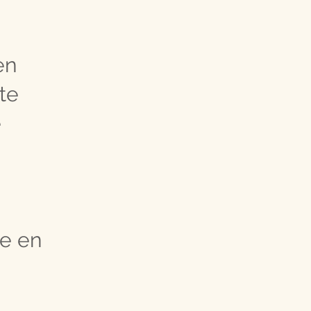
en
 te
e
ie en