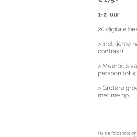
1-2 uur
20 digitale b
> Incl. lichte
contrast)
> Meerprijs v
persoon tot 
> Grotere gr
met me op.
Na de fotoshoot ont