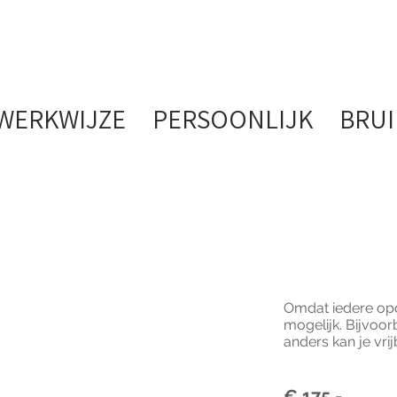
WERKWIJZE
PERSOONLIJK
BRUI
Omdat iedere opdr
mogelijk. Bijvoor
anders kan je vri
€ 175,-