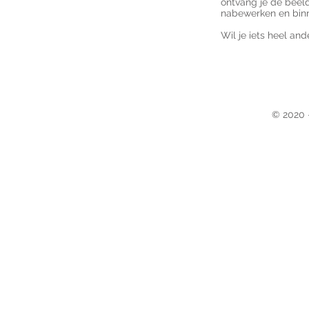
ontvang je de beeld
nabewerken en binn
Wil je iets heel and
© 2020 -
​Provinc
PLAY! 
Litt