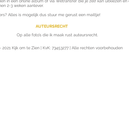
en in een online album of via Wetransfer die je zelf kan uitkiezen en 
en 2-3 weken aanlever.​
ers? Alles is mogelijk dus stuur me gerust een mailtje!
AUTEURSRECHT
Op alle foto’s die ik maak rust auteursrecht.
 2021 Kijk om te Zien | KvK: 73453277 | Alle rechten voorbehouden
OPDRACHTGEVERS
ie Utrecht | Landhuis in de Stad | De 
Community | Schoonderwoerd | BLIK 
le World Kitchen | Koffie & Ik | Endor