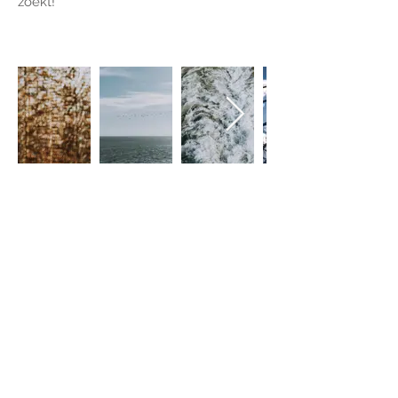
zoekt!
OPDRACHTGEVERS
​Provincie Utrecht | Landhuis in de
Stad | De Moestuin |
PLAY! Community |
Schoonderwoerd | BLIK ontwerp |
Little World Kitchen | Koffie & Ik |
Endor Energy