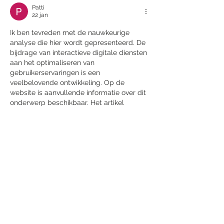
Patti
22 jan
Ik ben tevreden met de nauwkeurige 
analyse die hier wordt gepresenteerd. De 
bijdrage van interactieve digitale diensten 
aan het optimaliseren van 
gebruikerservaringen is een 
veelbelovende ontwikkeling. Op de 
website is aanvullende informatie over dit 
onderwerp beschikbaar. Het artikel 
behandelt essentiële wijzigingen met 
heldere en nauwkeurige details.
Like
Reageren