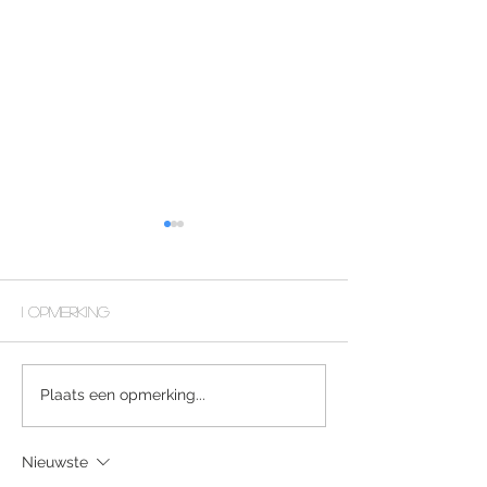
1 opmerking
CONTEMPLATIEF
GEEN IDEE - TOCH
Plaats een opmerking...
BEGINNEN
Nieuwste